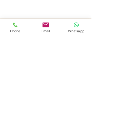
Kontaktdaten
Phone
Email
Whatsapp
Sandra Axt
Mühlgasse 10
74354 Besigheim
E-Mail:
info@ayurvedaundgewuerze.de
Homepage:
www.ayurvedaundgewuerze.de
Telefon: 0162/5735737
Öffnungszeiten Verkauf:
Samstag: 10-14 Uhr (27.06 geschlossen)
Datenschutz
AGB