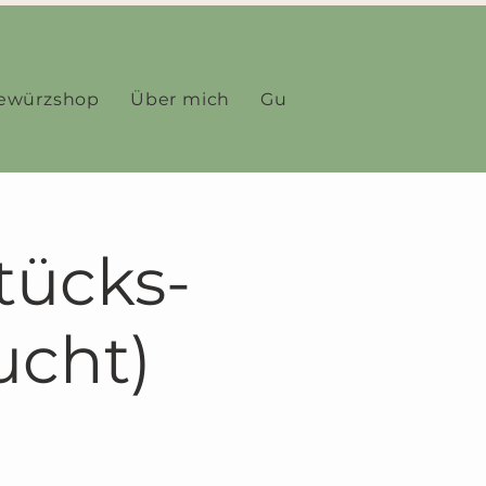
ewürzshop
Über mich
Gutscheine
Impress
tücks-
ucht)