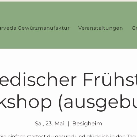
urveda Gewürzmanufaktur
Veranstaltungen
G
edischer Frühs
shop (ausgeb
Sa., 23. Mai
  |  
Besigheim
So einfach startest du gesund und glücklich in den Tag.