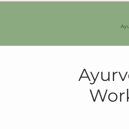
Ay
Ayurv
Work